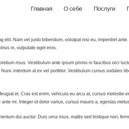
Главная
О себе
Послуги
g elit. Nam vel justo bibendum, volutpat nisi eu, imperdiet ante
lisis in, vulputate eget eros.
etium risus. Vestibulum ante ipsum primis in faucibus orci luctu
. Nunc interdum at ex vel porttitor. Vestibulum cursus sodales li
feugiat et. Cras est enim, vehicula eu arcu at, cursus molestie e
 ante mi. Integer id dolor varius, cursus mauris a, egestas metus
rmentum dui auctor. Duis urna risus, mattis sed tristique non, f