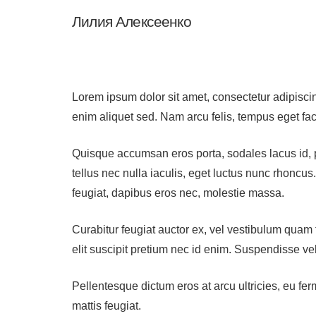
Лилия Алексеенко
Lorem ipsum dolor sit amet, consectetur adipiscin
enim aliquet sed. Nam arcu felis, tempus eget faci
Quisque accumsan eros porta, sodales lacus id, pr
tellus nec nulla iaculis, eget luctus nunc rhoncus
feugiat, dapibus eros nec, molestie massa.
Curabitur feugiat auctor ex, vel vestibulum quam 
elit suscipit pretium nec id enim. Suspendisse vel
Pellentesque dictum eros at arcu ultricies, eu fe
mattis feugiat.