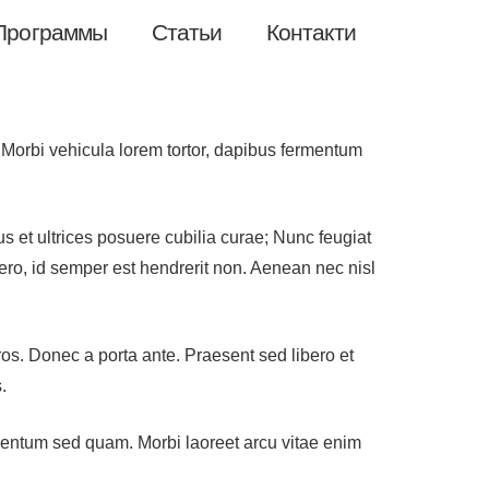
Программы
Статьи
Контакти
. Morbi vehicula lorem tortor, dapibus fermentum
s et ultrices posuere cubilia curae; Nunc feugiat
bero, id semper est hendrerit non. Aenean nec nisl
ros. Donec a porta ante. Praesent sed libero et
.
ermentum sed quam. Morbi laoreet arcu vitae enim