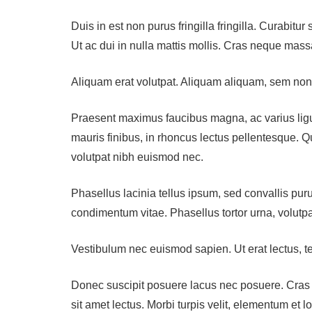
Duis in est non purus fringilla fringilla. Curabitu
Ut ac dui in nulla mattis mollis. Cras neque massa
Aliquam erat volutpat. Aliquam aliquam, sem non fi
Praesent maximus faucibus magna, ac varius ligul
mauris finibus, in rhoncus lectus pellentesque. Q
volutpat nibh euismod nec.
Phasellus lacinia tellus ipsum, sed convallis pur
condimentum vitae. Phasellus tortor urna, volutpa
Vestibulum nec euismod sapien. Ut erat lectus, t
Donec suscipit posuere lacus nec posuere. Cras eu
sit amet lectus. Morbi turpis velit, elementum et lo