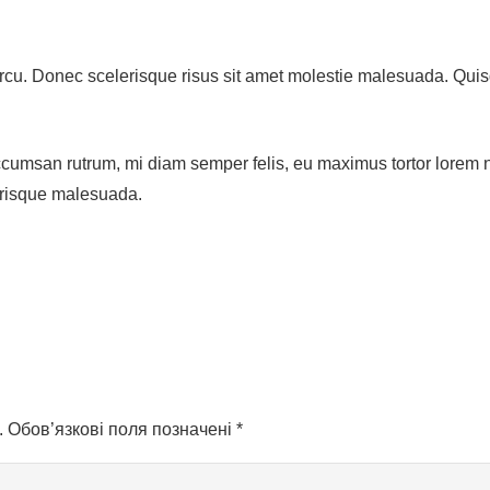
rcu. Donec scelerisque risus sit amet molestie malesuada. Quis
cumsan rutrum, mi diam semper felis, eu maximus tortor lorem no
erisque malesuada.
.
Обов’язкові поля позначені
*