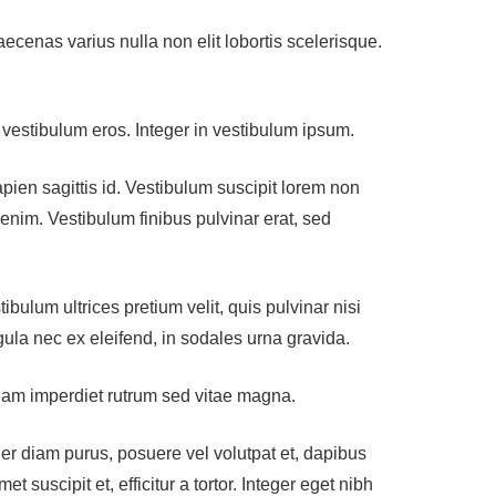
aecenas varius nulla non elit lobortis scelerisque.
n vestibulum eros. Integer in vestibulum ipsum.
ien sagittis id. Vestibulum suscipit lorem non
enim. Vestibulum finibus pulvinar erat, sed
ulum ultrices pretium velit, quis pulvinar nisi
gula nec ex eleifend, in sodales urna gravida.
diam imperdiet rutrum sed vitae magna.
ger diam purus, posuere vel volutpat et, dapibus
 suscipit et, efficitur a tortor. Integer eget nibh