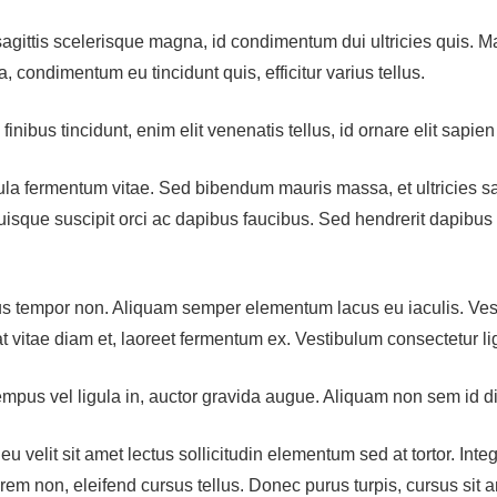
r sagittis scelerisque magna, id condimentum dui ultricies quis. M
, condimentum eu tincidunt quis, efficitur varius tellus.
nibus tincidunt, enim elit venenatis tellus, id ornare elit sapie
a fermentum vitae. Sed bibendum mauris massa, et ultricies sap
uisque suscipit orci ac dapibus faucibus. Sed hendrerit dapibus 
us tempor non. Aliquam semper elementum lacus eu iaculis. Vestib
t vitae diam et, laoreet fermentum ex. Vestibulum consectetur li
empus vel ligula in, auctor gravida augue. Aliquam non sem id 
 velit sit amet lectus sollicitudin elementum sed at tortor. Inte
rem non, eleifend cursus tellus. Donec purus turpis, cursus sit amet